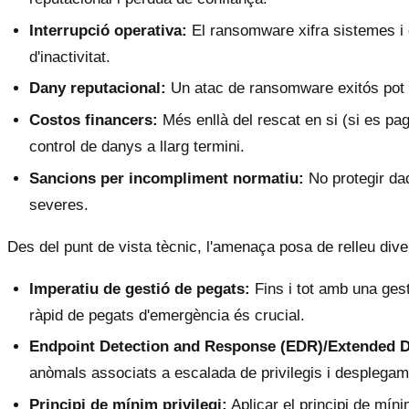
Interrupció operativa:
El ransomware xifra sistemes i d
d'inactivitat.
Dany reputacional:
Un atac de ransomware exitós pot dan
Costos financers:
Més enllà del rescat en si (si es pag
control de danys a llarg termini.
Sancions per incompliment normatiu:
No protegir da
severes.
Des del punt de vista tècnic, l'amenaça posa de relleu dive
Imperatiu de gestió de pegats:
Fins i tot amb una ges
ràpid de pegats d'emergència és crucial.
Endpoint Detection and Response (EDR)/Extended D
anòmals associats a escalada de privilegis i desplegame
Principi de mínim privilegi:
Aplicar el principi de míni