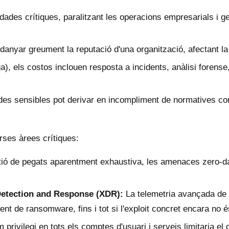
ades crítiques, paralitzant les operacions empresarials i g
yar greument la reputació d'una organització, afectant la fi
a), els costos inclouen resposta a incidents, anàlisi forense
des sensibles pot derivar en incompliment de normatives 
rses àrees crítiques:
tió de pegats aparentment exhaustiva, les amenaces zero-da
etection and Response (XDR):
La telemetria avançada de
nt de ransomware, fins i tot si l'exploit concret encara no 
m privilegi en tots els comptes d'usuari i serveis limitaria 