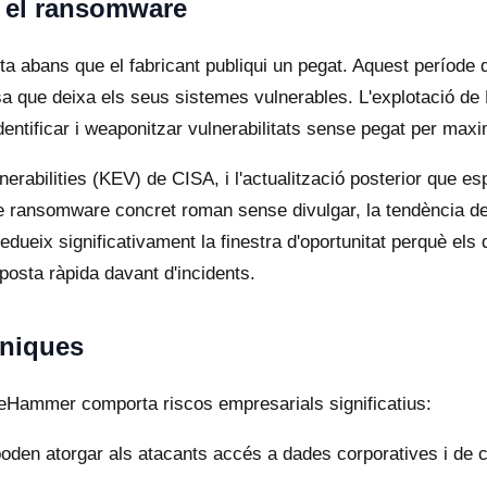
mb el ransomware
ta abans que el fabricant publiqui un pegat. Aquest període 
sa que deixa els seus sistemes vulnerables. L'explotació 
tificar i weaponitzar vulnerabilitats sense pegat per maxim
erabilities (KEV) de CISA, i l'actualització posterior que 
 de ransomware concret roman sense divulgar, la tendència 
redueix significativament la finestra d'oportunitat perquè e
sposta ràpida davant d'incidents.
cniques
lueHammer comporta riscos empresarials significatius:
poden atorgar als atacants accés a dades corporatives i de 