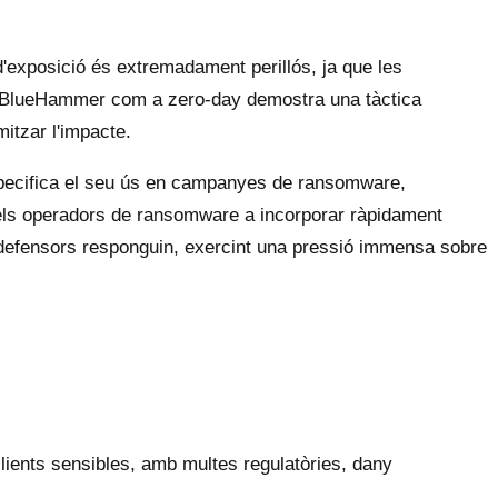
d'exposició és extremadament perillós, ja que les
de BlueHammer com a zero-day demostra una tàctica
itzar l'impacte.
especifica el seu ús en campanyes de ransomware,
dels operadors de ransomware a incorporar ràpidament
ls defensors responguin, exercint una pressió immensa sobre
clients sensibles, amb multes regulatòries, dany