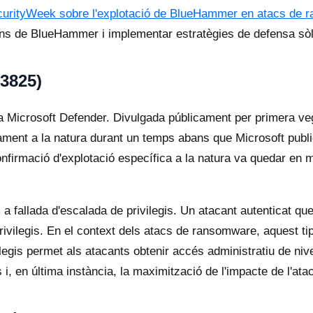
ecurityWeek sobre l'explotació de BlueHammer en atacs de
ns de BlueHammer i implementar estratègies de defensa sòl
3825)
 a Microsoft Defender. Divulgada públicament per primera ve
ment a la natura durant un temps abans que Microsoft publiqu
a confirmació d'explotació específica a la natura va quedar e
 fallada d'escalada de privilegis. Un atacant autenticat qu
privilegis. En el context dels atacs de ransomware, aquest ti
legis permet als atacants obtenir accés administratiu de nive
 i, en última instància, la maximització de l'impacte de l'atac