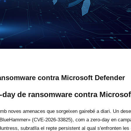
ansomware contra Microsoft Defender
o-day de ransomware contra Microsof
amb noves amenaces que sorgeixen gairebé a diari. Un desen
m a «BlueHammer» (CVE-2026-33825), com a zero-day en cam
ess, subratlla el repte persistent al qual s'enfronten les 