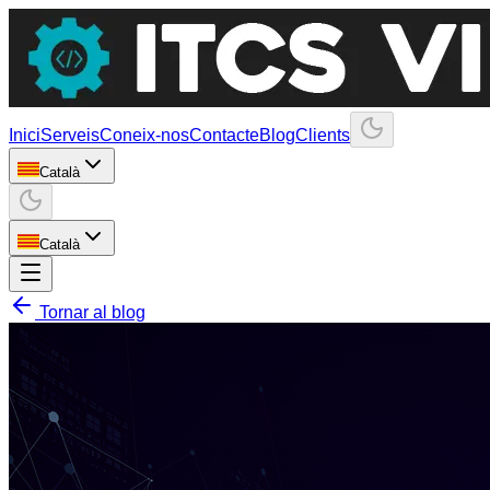
Inici
Serveis
Coneix-nos
Contacte
Blog
Clients
Català
Català
Tornar al blog