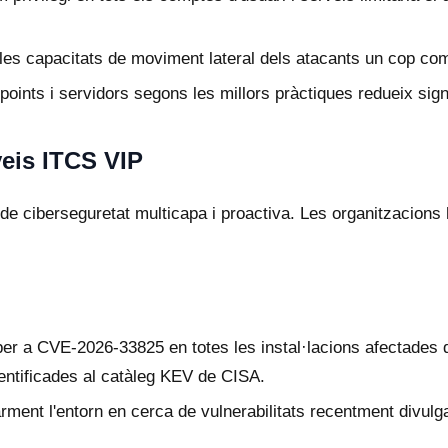
les capacitats de moviment lateral dels atacants un cop c
points i servidors segons les millors pràctiques redueix signi
veis ITCS VIP
de ciberseguretat multicapa i proactiva. Les organitzacions 
er a CVE-2026-33825 en totes les instal·lacions afectades 
identificades al catàleg KEV de CISA.
ment l'entorn en cerca de vulnerabilitats recentment divulgad