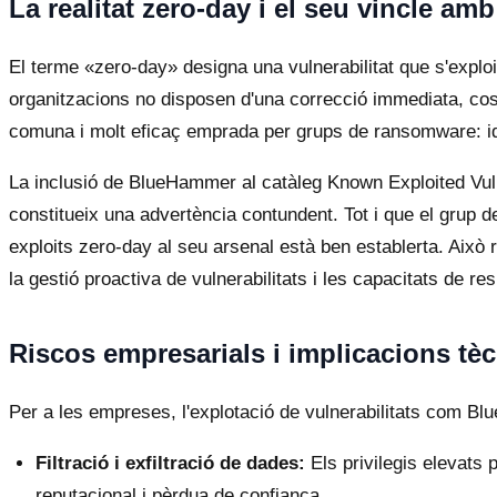
La realitat zero-day i el seu vincle a
El terme «zero-day» designa una vulnerabilitat que s'exploi
organitzacions no disposen d'una correcció immediata, co
comuna i molt eficaç emprada per grups de ransomware: iden
La inclusió de BlueHammer al catàleg Known Exploited Vuln
constitueix una advertència contundent. Tot i que el grup
exploits zero-day al seu arsenal està ben establerta. Això 
la gestió proactiva de vulnerabilitats i les capacitats de re
Riscos empresarials i implicacions tè
Per a les empreses, l'explotació de vulnerabilitats com B
Filtració i exfiltració de dades:
Els privilegis elevats 
reputacional i pèrdua de confiança.