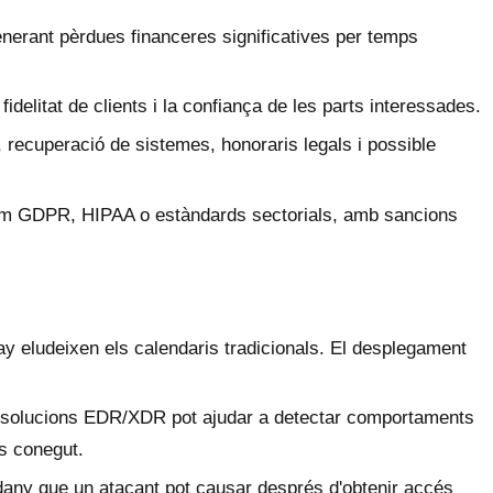
enerant pèrdues financeres significatives per temps
delitat de clients i la confiança de les parts interessades.
, recuperació de sistemes, honoraris legals i possible
com GDPR, HIPAA o estàndards sectorials, amb sancions
y eludeixen els calendaris tradicionals. El desplegament
 solucions EDR/XDR pot ajudar a detectar comportaments
és conegut.
el dany que un atacant pot causar després d'obtenir accés