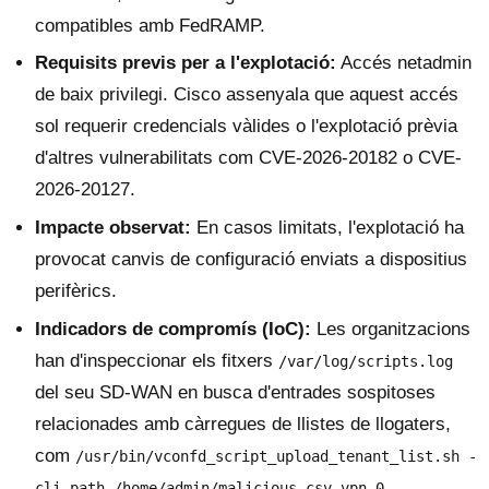
compatibles amb FedRAMP.
Requisits previs per a l'explotació:
Accés netadmin
de baix privilegi. Cisco assenyala que aquest accés
sol requerir credencials vàlides o l'explotació prèvia
d'altres vulnerabilitats com CVE-2026-20182 o CVE-
2026-20127.
Impacte observat:
En casos limitats, l'explotació ha
provocat canvis de configuració enviats a dispositius
perifèrics.
Indicadors de compromís (IoC):
Les organitzacions
han d'inspeccionar els fitxers
/var/log/scripts.log
del seu SD-WAN en busca d'entrades sospitoses
relacionades amb càrregues de llistes de llogaters,
com
/usr/bin/vconfd_script_upload_tenant_list.sh -
.
cli path /home/admin/malicious.csv vpn 0