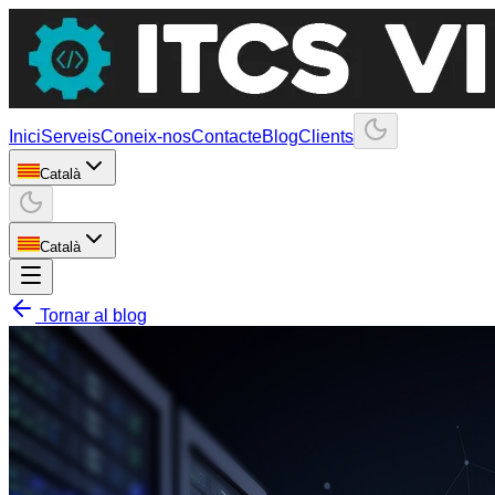
Inici
Serveis
Coneix-nos
Contacte
Blog
Clients
Català
Català
Tornar al blog