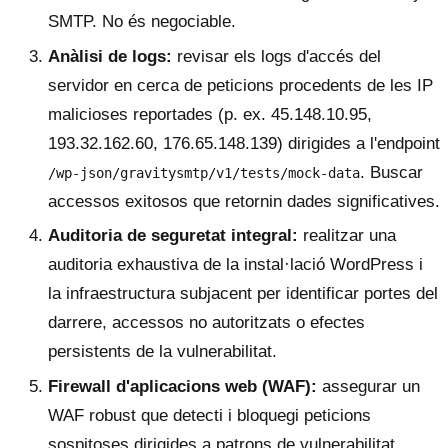
SMTP. No és negociable.
Anàlisi de logs:
revisar els logs d'accés del
servidor en cerca de peticions procedents de les IP
malicioses reportades (p. ex. 45.148.10.95,
193.32.162.60, 176.65.148.139) dirigides a l'endpoint
. Buscar
/wp-json/gravitysmtp/v1/tests/mock-data
accessos exitosos que retornin dades significatives.
Auditoria de seguretat integral:
realitzar una
auditoria exhaustiva de la instal·lació WordPress i
la infraestructura subjacent per identificar portes del
darrere, accessos no autoritzats o efectes
persistents de la vulnerabilitat.
Firewall d'aplicacions web (WAF):
assegurar un
WAF robust que detecti i bloquegi peticions
sospitoses dirigides a patrons de vulnerabilitat