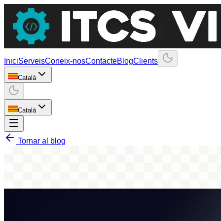
Inici
Serveis
Coneix-nos
Contacte
Blog
Clients
Català
Català
Tornar al blog