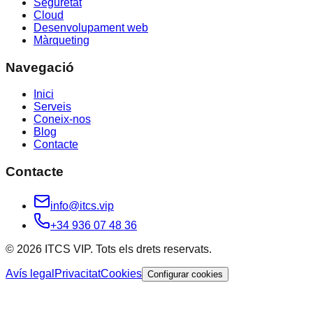
Seguretat
Cloud
Desenvolupament web
Màrqueting
Navegació
Inici
Serveis
Coneix-nos
Blog
Contacte
Contacte
info@itcs.vip
+34 936 07 48 36
© 2026 ITCS VIP. Tots els drets reservats.
Avís legal
Privacitat
Cookies
Configurar cookies