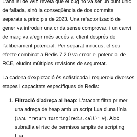
L'anàlisi de Wiz revela que el bug no va ser un punt únic
de fallada, sinó la conseqüència de dos commits
separats a principis de 2023. Una refactorització de
gener va introduir una crida sense comprovar, i un canvi
de març va afegir més accés al client després de
l'alliberament potencial. Per separat innocus, el seu
efecte combinat a Redis 7.2.0 va crear el potencial de
RCE, eludint múltiples revisions de seguretat.
La cadena d'explotació és sofisticada i requereix diverses
etapes i capacitats específiques de Redis:
Filtració d'adreça al heap:
L'atacant filtra primer
una adreça de heap amb un script Lua d'una línia
(
). Això
EVAL "return tostring(redis.call)" 0
subratlla el risc de permisos amplis de scripting
Lua.