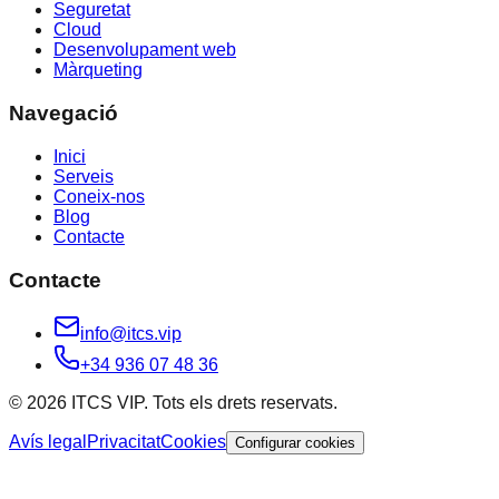
Seguretat
Cloud
Desenvolupament web
Màrqueting
Navegació
Inici
Serveis
Coneix-nos
Blog
Contacte
Contacte
info@itcs.vip
+34 936 07 48 36
© 2026 ITCS VIP. Tots els drets reservats.
Avís legal
Privacitat
Cookies
Configurar cookies