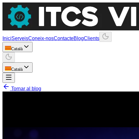
Inici
Serveis
Coneix-nos
Contacte
Blog
Clients
Català
Català
Tornar al blog