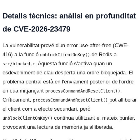
Detalls tècnics: anàlisi en profunditat
de CVE-2026-23479
La vulnerabilitat prové d'un error use-after-free (CWE-
416) a la funció
de Redis a
unblockClientOnKey()
. Aquesta funció s'activa quan un
src/blocked.c
esdeveniment de clau desperta una ordre bloquejada. El
problema central està en l'enviament posterior de l'ordre
en cua mitjançant
.
processCommandAndResetClient()
Críticament,
pot alliberar
processCommandAndResetClient()
el client com a efecte secundari, però
continua utilitzant el mateix punter,
unblockClientOnKey()
provocant una lectura de memòria ja alliberada.