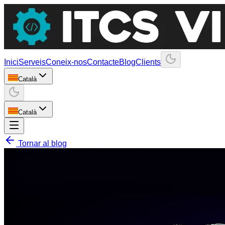
Inici
Serveis
Coneix-nos
Contacte
Blog
Clients
Català
Català
Tornar al blog