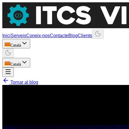
Inici
Serveis
Coneix-nos
Contacte
Blog
Clients
Català
Català
Tornar al blog