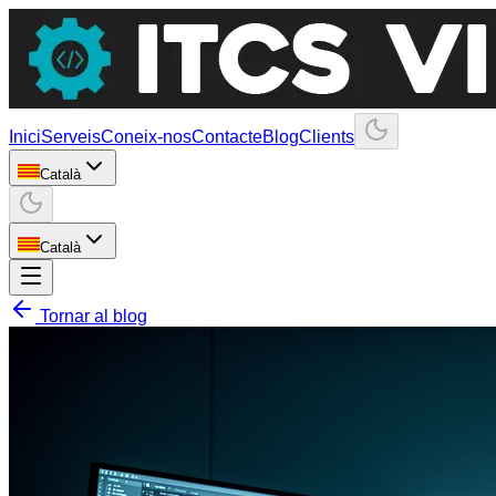
Inici
Serveis
Coneix-nos
Contacte
Blog
Clients
Català
Català
Tornar al blog