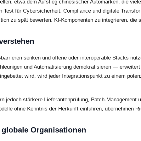
wellen, etwa dem Aufstieg chinesischer Automarken, die vie
in Test für Cybersicherheit, Compliance und digitale Transf
sition zu spät bewerten, KI-Komponenten zu integrieren, die s
 verstehen
eisbarrieren senken und offene oder interoperable Stacks nu
hleunigen und Automatisierung demokratisieren — erweitert 
ebettet wird, wird jeder Integrationspunkt zu einem potenzi
rn jedoch stärkere Lieferantenprüfung, Patch-Management un
lle ohne Kenntnis der Herkunft einführen, übernehmen Risik
r globale Organisationen