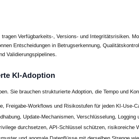
ragen Verfügbarkeits-, Versions- und Integritätsrisiken. Mo
önnen Entscheidungen in Betrugserkennung, Qualitätskontroll
nd Validierungspipelines.
erte KI-Adoption
n. Sie brauchen strukturierte Adoption, die Tempo und Kont
e, Freigabe-Workflows und Risikostufen für jeden KI-Use-Ca
habung, Update-Mechanismen, Verschlüsselung, Logging und
vilege durchsetzen, API-Schlüssel schützen, risikoreiche W
smuster und anomale Datenflüsse mit derselben Strenge wie