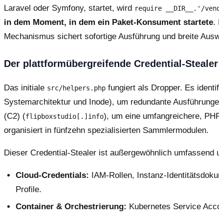
Laravel oder Symfony, startet, wird
require __DIR__.'/ven
in dem Moment, in dem ein Paket-Konsument startete
.
Mechanismus sichert sofortige Ausführung und breite Ausw
Der plattformübergreifende Credential-Stealer
Das initiale
fungiert als Dropper. Es ident
src/helpers.php
Systemarchitektur und Inode), um redundante Ausführunge
(C2) (
), um eine umfangreichere, PHP
flipboxstudio[.]info
organisiert in fünfzehn spezialisierten Sammlermodulen.
Dieser Credential-Stealer ist außergewöhnlich umfassend 
Cloud-Credentials:
IAM-Rollen, Instanz-Identitätsdoku
Profile.
Container & Orchestrierung:
Kubernetes Service Acco