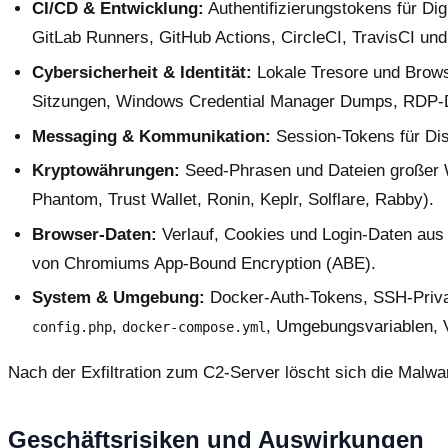
CI/CD & Entwicklung:
Authentifizierungstokens für Dig
GitLab Runners, GitHub Actions, CircleCI, TravisCI und
Cybersicherheit & Identität:
Lokale Tresore und Brow
Sitzungen, Windows Credential Manager Dumps, RDP-D
Messaging & Kommunikation:
Session-Tokens für Dis
Kryptowährungen:
Seed-Phrasen und Dateien großer W
Phantom, Trust Wallet, Ronin, Keplr, Solflare, Rabby).
Browser-Daten:
Verlauf, Cookies und Login-Daten aus
von Chromiums App-Bound Encryption (ABE).
System & Umgebung:
Docker-Auth-Tokens, SSH-Private
,
, Umgebungsvariablen, 
config.php
docker-compose.yml
Nach der Exfiltration zum C2-Server löscht sich die Malwa
Geschäftsrisiken und Auswirkungen