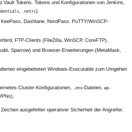
orp Vault Tokens. Tokens und Konfigurationen von Jenkins,
,
).
dentials
.netrc
s, KeePass, Dashlane, NordPass. PuTTY/WinSCP-
rbird, FTP-Clients (FileZilla, WinSCP, CoreFTP).
asabi, Sparrow) und Browser-Erweiterungen (MetaMask,
kodierten eingebetteten Windows-Executable zum Umgehen
ernetes-Cluster-Konfigurationen,
-Dateien,
.env
wp-
VPNs).
eichen ausgefeilter operativer Sicherheit der Angreifer.