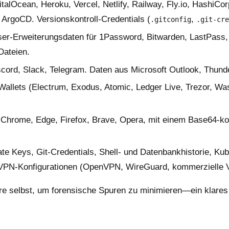
italOcean, Heroku, Vercel, Netlify, Railway, Fly.io, HashiC
 ArgoCD. Versionskontroll-Credentials (
,
.gitconfig
.git-cre
ser-Erweiterungsdaten für 1Password, Bitwarden, LastPas
ateien.
cord, Slack, Telegram. Daten aus Microsoft Outlook, Thunde
allets (Electrum, Exodus, Atomic, Ledger Live, Trezor, W
 Chrome, Edge, Firefox, Brave, Opera, mit einem Base64-
 Keys, Git-Credentials, Shell- und Datenbankhistorie, Kub
VPN-Konfigurationen (OpenVPN, WireGuard, kommerzielle 
re selbst, um forensische Spuren zu minimieren—ein klares Z