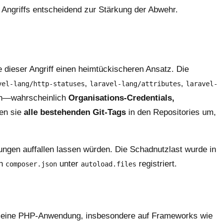
Angriffs entscheidend zur Stärkung der Abwehr.
e dieser Angriff einen heimtückischeren Ansatz. Die
,
,
vel-lang/http-statuses
laravel-lang/attributes
laravel-
tion—wahrscheinlich
Organisations-Credentials,
ben sie
alle bestehenden Git-Tags
in den Repositories um,
ungen auffallen lassen würden. Die Schadnutzlast wurde in
in
unter
registriert.
composer.json
autoload.files
nn eine PHP-Anwendung, insbesondere auf Frameworks wie