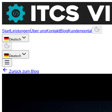
Start
Leistungen
Über uns
Kontakt
Blog
Kundenportal
Deutsch
Deutsch
Zurück zum Blog