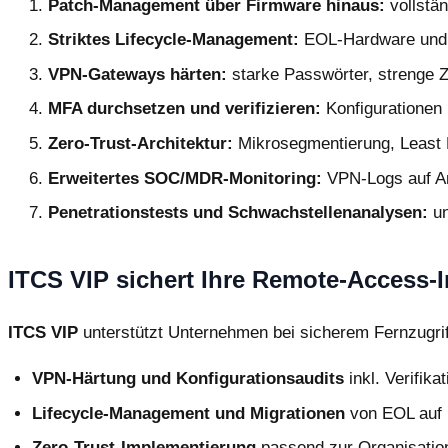
Patch-Management über Firmware hinaus:
vollstän
Striktes Lifecycle-Management:
EOL-Hardware und -S
VPN-Gateways härten:
starke Passwörter, strenge Z
MFA durchsetzen und verifizieren:
Konfigurationen 
Zero-Trust-Architektur:
Mikrosegmentierung, Least Pri
Erweitertes SOC/MDR-Monitoring:
VPN-Logs auf Ano
Penetrationstests und Schwachstellenanalysen:
un
ITCS VIP sichert Ihre Remote-Access-I
ITCS VIP
unterstützt Unternehmen bei sicherem Fernzugri
VPN-Härtung und Konfigurationsaudits
inkl. Verifika
Lifecycle-Management und Migrationen
von EOL auf 
Zero-Trust-Implementierung
passend zur Organisatio