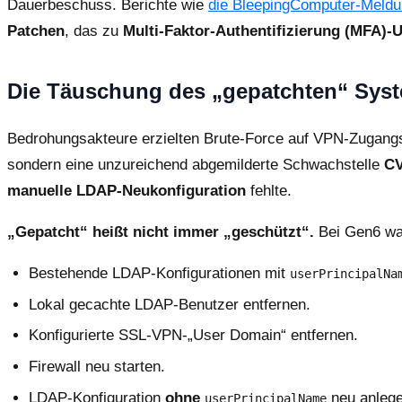
Dauerbeschuss. Berichte wie
die BleepingComputer-Meldu
Patchen
, das zu
Multi-Faktor-Authentifizierung (MFA)
Die Täuschung des „gepatchten“ Syst
Bedrohungsakteure erzielten Brute-Force auf VPN-Zugan
sondern eine unzureichend abgemilderte Schwachstelle
CV
manuelle LDAP-Neukonfiguration
fehlte.
„Gepatcht“ heißt nicht immer „geschützt“.
Bei Gen6 war
Bestehende LDAP-Konfigurationen mit
userPrincipalNa
Lokal gecachte LDAP-Benutzer entfernen.
Konfigurierte SSL-VPN-„User Domain“ entfernen.
Firewall neu starten.
LDAP-Konfiguration
ohne
neu anlege
userPrincipalName