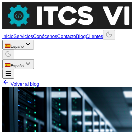
Inicio
Servicios
Conócenos
Contacto
Blog
Clientes
Español
Español
Volver al blog