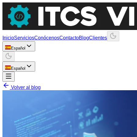
Inicio
Servicios
Conócenos
Contacto
Blog
Clientes
Español
Español
Volver al blog