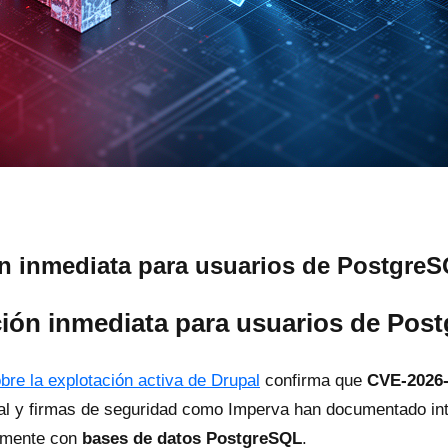
ión inmediata para usuarios de Postgre
cción inmediata para usuarios de Po
re la explotación activa de Drupal
confirma que
CVE-2026
l y firmas de seguridad como Imperva han documentado inte
almente con
bases de datos PostgreSQL
.