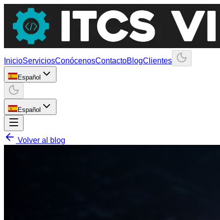
Inicio
Servicios
Conócenos
Contacto
Blog
Clientes
Español
Español
Volver al blog