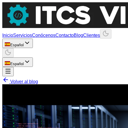
Inicio
Servicios
Conócenos
Contacto
Blog
Clientes
Español
Español
Volver al blog