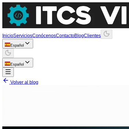
Inicio
Servicios
Conócenos
Contacto
Blog
Clientes
Español
Español
Volver al blog