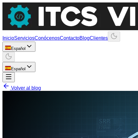
Inicio
Servicios
Conócenos
Contacto
Blog
Clientes
Español
Español
Volver al blog