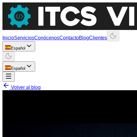
Inicio
Servicios
Conócenos
Contacto
Blog
Clientes
Español
Español
Volver al blog