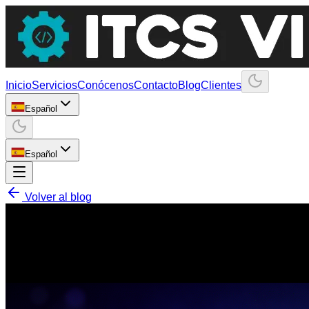
Inicio
Servicios
Conócenos
Contacto
Blog
Clientes
Español
Español
Volver al blog