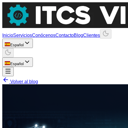
Inicio
Servicios
Conócenos
Contacto
Blog
Clientes
Español
Español
Volver al blog