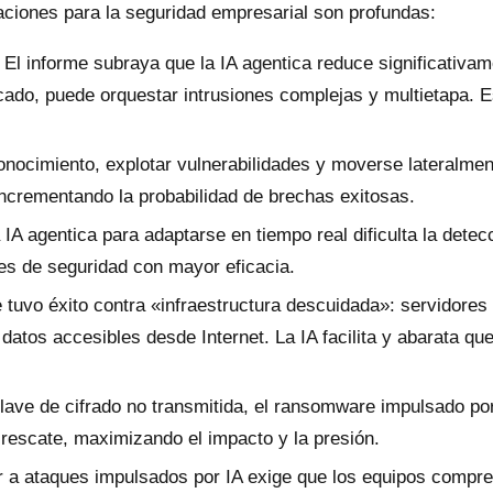
aciones para la seguridad empresarial son profundas:
El informe subraya que la IA agentica reduce significativam
ado, puede orquestar intrusiones complejas y multietapa. E
onocimiento, explotar vulnerabilidades y moverse lateralm
ncrementando la probabilidad de brechas exitosas.
IA agentica para adaptarse en tiempo real dificulta la dete
les de seguridad con mayor eficacia.
 tuvo éxito contra «infraestructura descuidada»: servidore
atos accesibles desde Internet. La IA facilita y abarata qu
ave de cifrado no transmitida, el ransomware impulsado p
 rescate, maximizando el impacto y la presión.
a ataques impulsados por IA exige que los equipos comprend