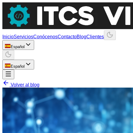
Inicio
Servicios
Conócenos
Contacto
Blog
Clientes
Español
Español
Volver al blog