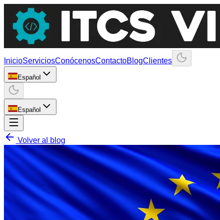
Inicio
Servicios
Conócenos
Contacto
Blog
Clientes
Español
Español
Volver al blog