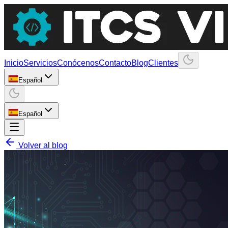
Inicio
Servicios
Conócenos
Contacto
Blog
Clientes
Español
Español
Volver al blog