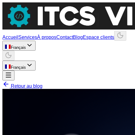
Accueil
Services
À propos
Contact
Blog
Espace clients
Français
Français
Retour au blog