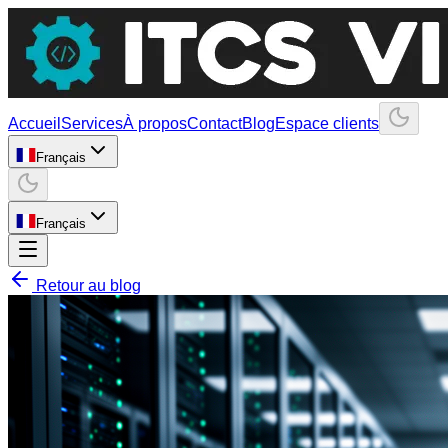
Accueil
Services
À propos
Contact
Blog
Espace clients
Français
Français
Retour au blog