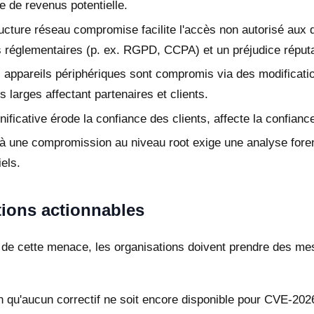
e de revenus potentielle.
ucture réseau compromise facilite l'accès non autorisé aux d
ons réglementaires (p. ex. RGPD, CCPA) et un préjudice réputa
s appareils périphériques sont compromis via des modifica
 larges affectant partenaires et clients.
ificative érode la confiance des clients, affecte la confianc
 une compromission au niveau root exige une analyse forens
iels.
tions actionnables
que de cette menace, les organisations doivent prendre des me
 qu'aucun correctif ne soit encore disponible pour CVE-2026