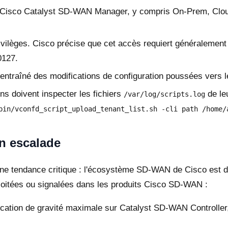
 Cisco Catalyst SD-WAN Manager, y compris On-Prem, Clou
ilèges. Cisco précise que cet accès requiert généralement de
0127.
 entraîné des modifications de configuration poussées vers l
ns doivent inspecter les fichiers
de le
/var/log/scripts.log
bin/vconfd_script_upload_tenant_list.sh -cli path /home/
en escalade
e une tendance critique : l'écosystème SD-WAN de Cisco est 
loitées ou signalées dans les produits Cisco SD-WAN :
ication de gravité maximale sur Catalyst SD-WAN Controller,