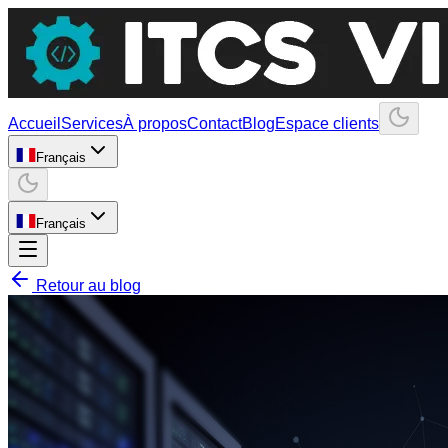
Accueil
Services
À propos
Contact
Blog
Espace clients
Français
Français
Retour au blog