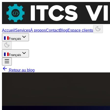
Accueil
Services
À propos
Contact
Blog
Espace clients
Français
Français
Retour au blog