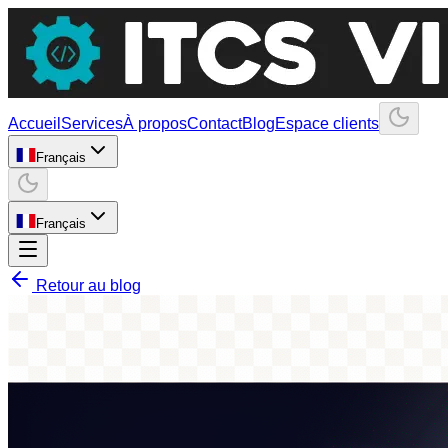
Accueil
Services
À propos
Contact
Blog
Espace clients
Français
Français
Retour au blog