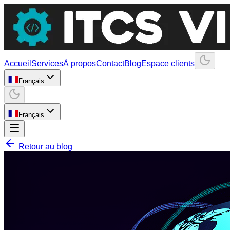
Accueil
Services
À propos
Contact
Blog
Espace clients
Français
Français
Retour au blog