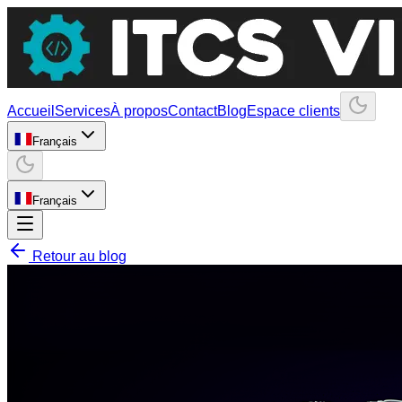
Accueil
Services
À propos
Contact
Blog
Espace clients
Français
Français
Retour au blog