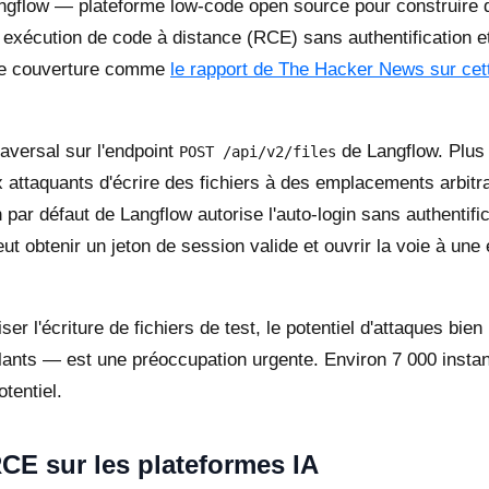
angflow — plateforme low-code open source pour construire d
une exécution de code à distance (RCE) sans authentification
 Une couverture comme
le rapport de The Hacker News sur cett
aversal sur l'endpoint
de Langflow. Plus
POST /api/v2/files
x attaquants d'écrire des fichiers à des emplacements arbit
on par défaut de Langflow autorise l'auto-login sans authentif
ut obtenir un jeton de session valide et ouvrir la voie à une
iser l'écriture de fichiers de test, le potentiel d'attaques bi
lants — est une préoccupation urgente. Environ 7 000 inst
tentiel.
RCE sur les plateformes IA