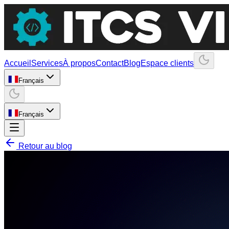
Accueil
Services
À propos
Contact
Blog
Espace clients
Français
Français
Retour au blog