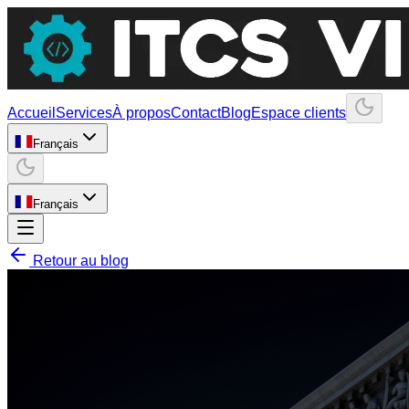
Accueil
Services
À propos
Contact
Blog
Espace clients
Français
Français
Retour au blog