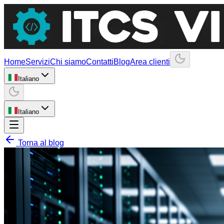
Home
Servizi
Chi siamo
Contatti
Blog
Area clienti
Italiano
Italiano
Torna al blog