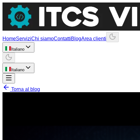
Home
Servizi
Chi siamo
Contatti
Blog
Area clienti
Italiano
Italiano
Torna al blog