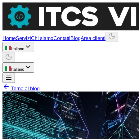
Home
Servizi
Chi siamo
Contatti
Blog
Area clienti
Italiano
Italiano
Torna al blog