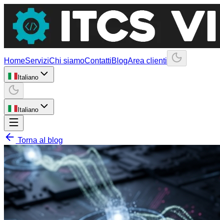
Home
Servizi
Chi siamo
Contatti
Blog
Area clienti
Italiano
Italiano
Torna al blog