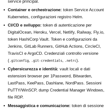
service principal.
Container e orchestrazione:
token Service Account
Kubernetes, configurazioni registro Helm.
CI/CD e sviluppo:
token di autenticazione per
DigitalOcean, Heroku, Vercel, Netlify, Railway, Fly.io,
token HashiCorp Vault. Token e configurazioni da
Jenkins, GitLab Runners, GitHub Actions, CircleCI,
TravisCI e ArgoCD. Credenziali controllo versione
(
,
,
).
.gitconfig
.git-credentials
.netrc
Cybersicurezza e identità:
vault locali e dati
estensioni browser per 1Password, Bitwarden,
LastPass, KeePass, Dashlane, NordPass. Sessioni
PuTTY/WinSCP, dump Credential Manager Windows,
file RDP.
Messaggistica e comunicazione:
token di sessione