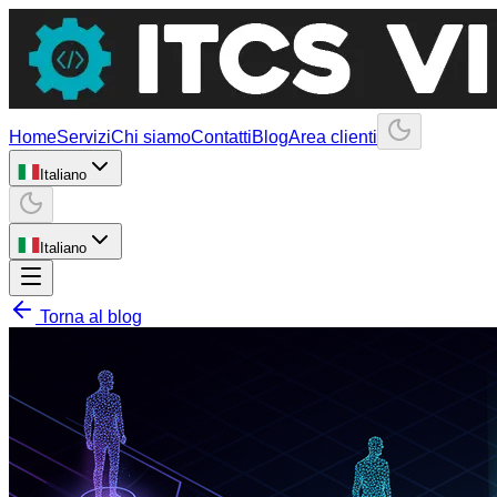
Home
Servizi
Chi siamo
Contatti
Blog
Area clienti
Italiano
Italiano
Torna al blog