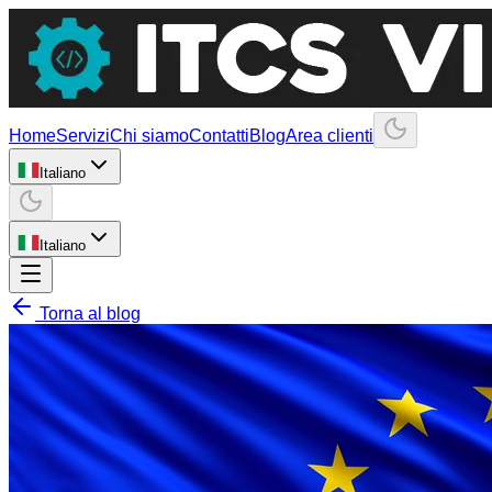
Home
Servizi
Chi siamo
Contatti
Blog
Area clienti
Italiano
Italiano
Torna al blog