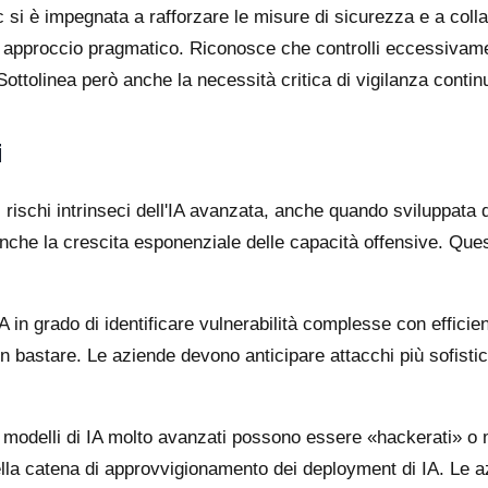
ic si è impegnata a rafforzare le misure di sicurezza e a col
n approccio pragmatico. Riconosce che controlli eccessivamen
ottolinea però anche la necessità critica di vigilanza conti
i
 rischi intrinseci dell'IA avanzata, anche quando sviluppata 
anche la crescita esponenziale delle capacità offensive. Ques
IA in grado di identificare vulnerabilità complesse con effici
on bastare. Le aziende devono anticipare attacchi più sofistic
modelli di IA molto avanzati possono essere «hackerati» o m
nella catena di approvvigionamento dei deployment di IA. Le 