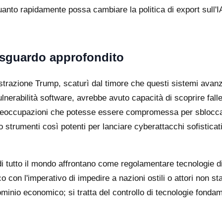
uanto rapidamente possa cambiare la politica di export sull
o sguardo approfondito
nistrazione Trump, scaturì dal timore che questi sistemi avan
i vulnerabilità software, avrebbe avuto capacità di scoprire f
preoccupazioni che potesse essere compromessa per sbloccar
 strumenti così potenti per lanciare cyberattacchi sofisticati
i tutto il mondo affrontano come regolamentare tecnologie di IA
o con l'imperativo di impedire a nazioni ostili o attori non s
ominio economico; si tratta del controllo di tecnologie fondame