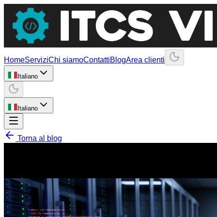
Home
Servizi
Chi siamo
Contatti
Blog
Area clienti
Italiano
Italiano
Torna al blog