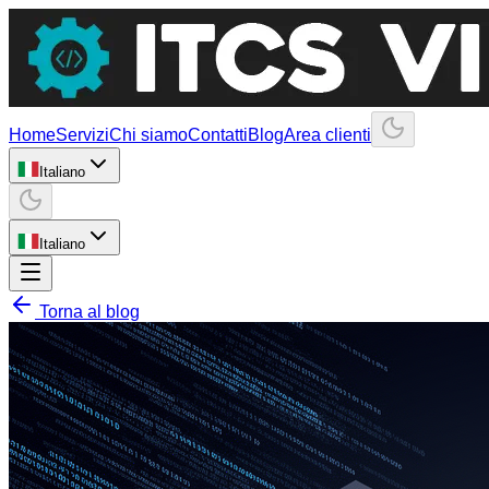
Home
Servizi
Chi siamo
Contatti
Blog
Area clienti
Italiano
Italiano
Torna al blog